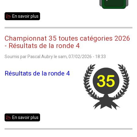
En savoir plus
sur
Championnat
scolaire.
Championnat 35 toutes catégories 2026
- Résultats de la ronde 4
Soumis par
Pascal Aubry
le
sam, 07/02/2026 - 18:33
Résultats de la ronde 4
En savoir plus
sur
Championnat
35