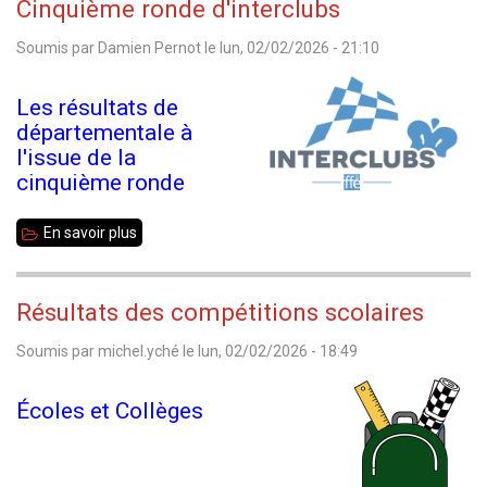
Cinquième ronde d'interclubs
toutes
Soumis par
Damien Pernot
le
lun, 02/02/2026 - 21:10
catégories
2026
Les résultats de
-
départementale à
Résultats
l'issue de la
de
cinquième ronde
la
En savoir plus
sur
ronde
Cinquième
4
ronde
Résultats des compétitions scolaires
d'interclubs
Soumis par
michel.yché
le
lun, 02/02/2026 - 18:49
Écoles et Collèges