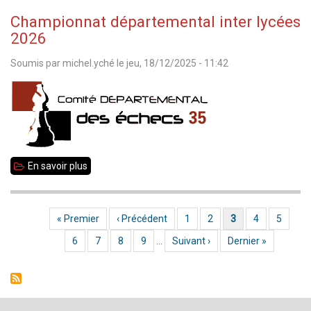
-
Championnat départemental inter lycées
janvier
2026
2026
Soumis par
michel.yché
le
jeu, 18/12/2025 - 11:42
En savoir plus
sur
Championnat
départemental
Première page
« Premier
Page précédente
‹ Précédent
Page
1
Page
2
Page courante
3
Page
4
Page
5
Pagination
inter
Page
6
Page
7
Page
8
Page
9
…
Page suivante
Suivant ›
Dernière page
Dernier »
lycées
2026