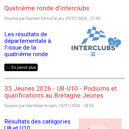
35
Quatrième ronde d'interclubs
toutes
Soumis par
Damien Pernot
le
jeu, 29/01/2026 - 21:00
catégories
2026
Les résultats de
-
départementale à
Résultats
l'issue de la
de
quatrième ronde
la
En savoir plus
sur
ronde
Quatrième
3
ronde
35 Jeunes 2026 - U8-U10 - Podiums et
d'interclubs
qualifications au Bretagne Jeunes
Soumis par
nlamblain
le
sam, 10/01/2026 - 18:59
Résultats des catégories
U8 et U10