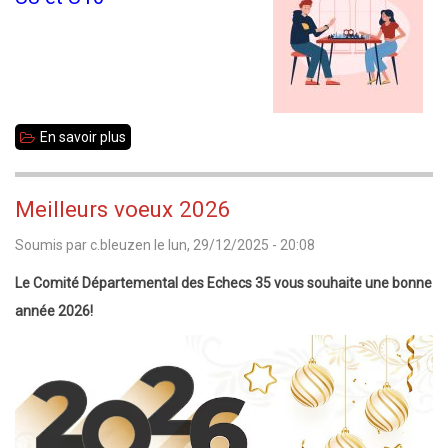
En savoir plus
sur
35
Jeunes
Meilleurs voeux 2026
2026
Soumis par
c.bleuzen
le
lun, 29/12/2025 - 20:08
-
U8-
Le Comité Départemental des Echecs 35 vous souhaite une bonne
U10
année 2026!
-
Podiums
et
qualifications
au