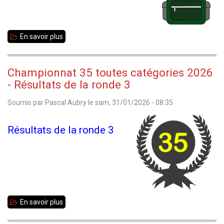
En savoir plus
sur
Résultats
des
Championnat 35 toutes catégories 2026
compétitions
- Résultats de la ronde 3
scolaires
Soumis par
Pascal Aubry
le
sam, 31/01/2026 - 08:35
Résultats de la ronde 3
En savoir plus
sur
Championnat