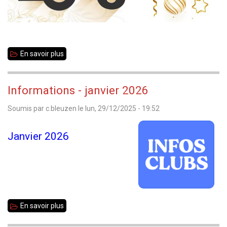
Bretagne
Jeunes
En savoir plus
sur
Meilleurs
voeux
Informations - janvier 2026
2026
Soumis par
c.bleuzen
le
lun, 29/12/2025 - 19:52
Janvier 2026
En savoir plus
sur
Informations