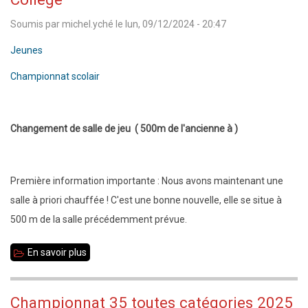
Soumis par
michel.yché
le
lun, 09/12/2024 - 20:47
Jeunes
Championnat scolair
Changement de salle de jeu ( 500m de l'ancienne à )
Première information importante : Nous avons maintenant une
salle à priori chauffée ! C'est une bonne nouvelle, elle se situe à
500 m de la salle précédemment prévue.
En savoir plus
sur
Championnat
scolaire
Championnat 35 toutes catégories 2025