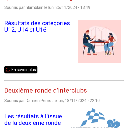
Loubatière
Soumis par
nlamblain
le
lun, 25/11/2024 - 13:49
-
Résultats
Résultats des catégories
U12, U14 et U16
En savoir plus
sur
35
Jeunes
Deuxième ronde d'interclubs
2025
Soumis par
Damien Pernot
le
lun, 18/11/2024 - 22:10
-
U12~U16
Les résultats à l'issue
-
de la deuxième ronde
Podiums