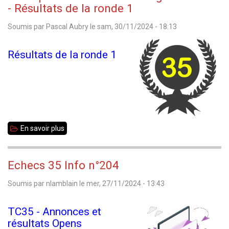
2025
- Résultats de la ronde 1
École
Soumis par
Pascal Aubry
le
sam, 30/11/2024 - 18:13
et
Collège
Résultats de la ronde 1
En savoir plus
sur
Championnat
35
Echecs 35 Info n°204
toutes
Soumis par
nlamblain
le
mer, 27/11/2024 - 13:43
catégories
2025
TC35 - Annonces et
-
résultats Opens
Résultats