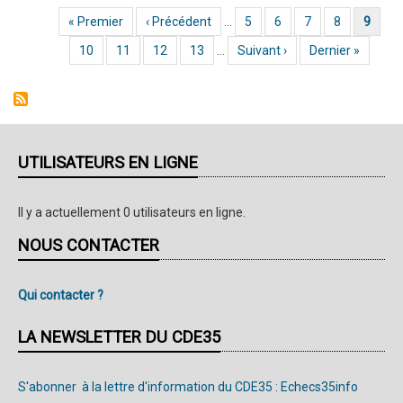
Jeunes
Première page
« Premier
Page précédente
‹ Précédent
…
Page
5
Page
6
Page
7
Page
8
Page coura
9
Pagination
2025
Page
10
Page
11
Page
12
Page
13
…
Page suivante
Suivant ›
Dernière page
Dernier »
UTILISATEURS EN LIGNE
Il y a actuellement 0 utilisateurs en ligne.
NOUS CONTACTER
Qui contacter ?
LA NEWSLETTER DU CDE35
S'abonner à la lettre d'information du CDE35 : Echecs35info