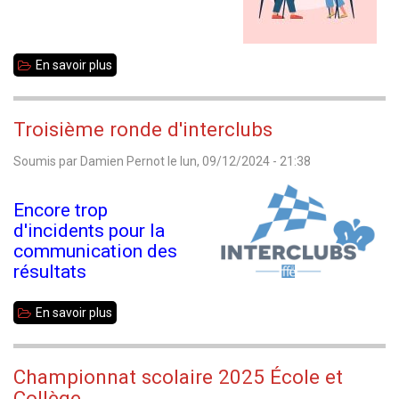
En savoir plus
sur
35
Jeunes
Troisième ronde d'interclubs
2025
Soumis par
Damien Pernot
le
lun, 09/12/2024 - 21:38
-
U8
Encore trop
et
d'incidents pour la
U10
communication des
résultats
En savoir plus
sur
Troisième
ronde
Championnat scolaire 2025 École et
d'interclubs
Collège