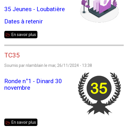
de
35 Jeunes - Loubatière
la
Dates à retenir
ronde
1
En savoir plus
sur
Echecs
35
TC35
Info
Soumis par
nlamblain
le
mar, 26/11/2024 - 13:38
n°204
Ronde n°1 - Dinard 30
novembre
En savoir plus
sur