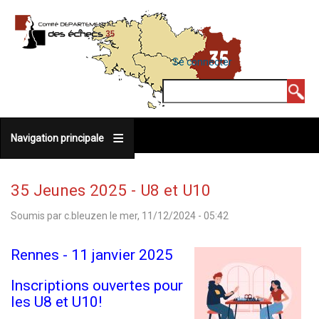
Aller
au
contenu
MENU
Se connecter
DU
principal
COMPTE
Rechercher
DE
L'UTILISATEUR
Navigation principale
35 Jeunes 2025 - U8 et U10
Soumis par
c.bleuzen
le
mer, 11/12/2024 - 05:42
Rennes - 11 janvier 2025
Inscriptions ouvertes pour
les U8 et U10!