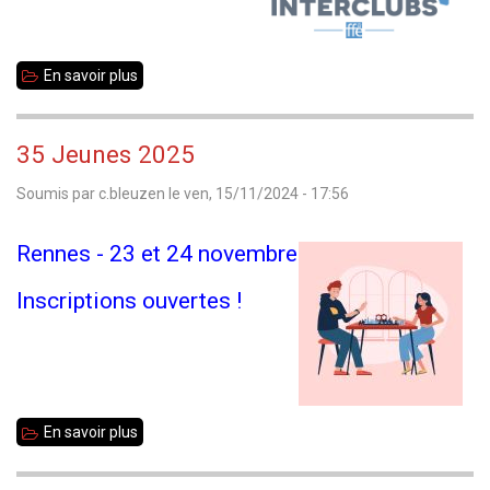
et
qualifications
En savoir plus
sur
au
Deuxième
Bretagne
ronde
Jeunes
35 Jeunes 2025
d'interclubs
Soumis par
c.bleuzen
le
ven, 15/11/2024 - 17:56
Rennes - 23 et 24 novembre
Inscriptions ouvertes !
En savoir plus
sur
35