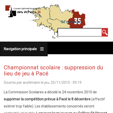
Aller
au
contenu
MENU
Se connecter
DU
principal
COMPTE
Rechercher
DE
L'UTILISATEUR
Navigation principale
Championnat scolaire : suppression du
lieu de jeu à Pacé
Soumis par
aruhlmann
le
jeu, 25/11/2010 - 09:19
La Commission Scolaires a décidé le 24 novembre 2010 de
supprimer la compétition prévue à Pacé le 8 décembre
(effectif
estimé trop faible). Les établissements concernés seront