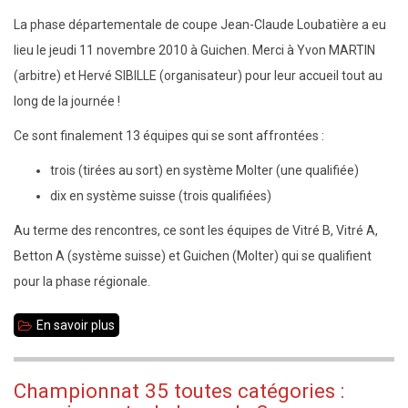
les
La phase départementale de coupe Jean-Claude Loubatière a eu
18-
lieu le jeudi 11 novembre 2010 à Guichen. Merci à Yvon MARTIN
19
(arbitre) et Hervé SIBILLE (organisateur) pour leur accueil tout au
décembre
long de la journée !
2010
Ce sont finalement 13 équipes qui se sont affrontées :
trois (tirées au sort) en système Molter (une qualifiée)
dix en système suisse (trois qualifiées)
Au terme des rencontres, ce sont les équipes de Vitré B, Vitré A,
Betton A (système suisse) et Guichen (Molter) qui se qualifient
pour la phase régionale.
En savoir plus
sur
Résultats
de
Championnat 35 toutes catégories :
la