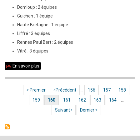
Domloup : 2 équipes
Guichen : 1 équipe
Haute Bretagne : 1 équipe
Liffré : 3 équipes
Rennes Paul Bert : 2 équipes
Vitré : 3 équipes
En savoir plus
sur
14
équipes
Première page
« Premier
Page précédente
‹ Précédent
…
Page
156
Page
157
Page
158
Pagination
à
Page
159
Page courante
160
Page
161
Page
162
Page
163
Page
164
…
la
coupe
Page suivante
Suivant ›
Dernière page
Dernier »
Jean-
Claude
Loubatière