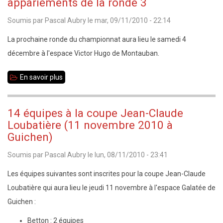
appariements de la ronde 3
coupe
Soumis par
Pascal Aubry
le
mar, 09/11/2010 - 22:14
Jean-
Claude
La prochaine ronde du championnat aura lieu le samedi 4
Loubatière
décembre à l'espace Victor Hugo de Montauban.
(phase
En savoir plus
sur
départementale)
Championnat
35
14 équipes à la coupe Jean-Claude
toutes
Loubatière (11 novembre 2010 à
catégories
Guichen)
:
Soumis par
Pascal Aubry
le
lun, 08/11/2010 - 23:41
appariements
Les équipes suivantes sont inscrites pour la coupe Jean-Claude
de
Loubatière qui aura lieu le jeudi 11 novembre à l'espace Galatée de
la
Guichen :
ronde
3
Betton : 2 équipes