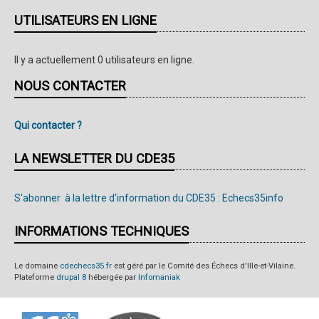
(11
UTILISATEURS EN LIGNE
novembre
2010
Il y a actuellement 0 utilisateurs en ligne.
à
NOUS CONTACTER
Guichen)
Qui contacter ?
LA NEWSLETTER DU CDE35
S'abonner à la lettre d'information du CDE35 : Echecs35info
INFORMATIONS TECHNIQUES
Le domaine
cdechecs35.fr
est géré par le Comité des Échecs d'Ille-et-Vilaine.
Plateforme
drupal 8
hébergée par
Infomaniak