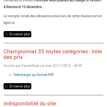
contactés et invités à
envoyer leurs joueurs au Collège St Vincent
à Rennes le 15 décembre
.
Le compte-rendu des décisions prises lors de cette réunion est en
ligne
ici
.
En savoir plus
sur
Championnat
scolaire
Championnat 35 toutes catégories : liste
:
des prix
suppression
Soumis par
Pascal Aubry
le
mar, 23/11/2010 - 08:49
du
lieu
Télécharger au format PDF
de
En savoir plus
sur
jeu
Championnat
à
35
Pacé
Indisponibilité du site
toutes