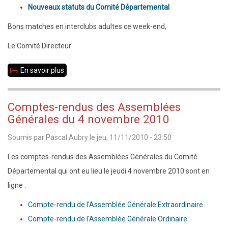
Nouveaux statuts du Comité Départemental
Bons matches en interclubs adultes ce week-end,
Le Comité Directeur
En savoir plus
sur
Echecs
35
Comptes-rendus des Assemblées
Infos
Générales du 4 novembre 2010
n°15
Soumis par
Pascal Aubry
le
jeu, 11/11/2010 - 23:50
-
11
Les comptes-rendus des Assemblées Générales du Comité
novembre
Départemental qui ont eu lieu le jeudi 4 novembre 2010 sont en
2010
ligne :
Compte-rendu de l'Assemblée Générale Extraordinaire
Compte-rendu de l'Assemblée Générale Ordinaire