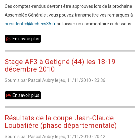
Ces comptes-rendus devront être approuvés lors de la prochaine
Assemblée Générale ; vous pouvez transmettre vos remarques à
presidentcd@echecs35.fr
ou laisser un commentaire ci-dessous.
En savoir plus
sur
Comptes-
rendus
Stage AF3 à Getigné (44) les 18-19
des
décembre 2010
Assemblées
Soumis par
Pascal Aubry
le
jeu, 11/11/2010 - 23:36
Générales
du
En savoir plus
sur
4
Stage
novembre
AF3
Résultats de la coupe Jean-Claude
2010
à
Loubatière (phase départementale)
Getigné
Soumis par
Pascal Aubry
le
jeu, 11/11/2010 - 20:42
(44)