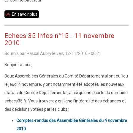
En savoir plus
sur
Echecs
35
Echecs 35 Infos n°15 - 11 novembre
Infos
2010
n°16
Soumis par
Pascal Aubry
le
ven, 12/11/2010 - 00:21
-
15
Bonjour à tous,
novembre
Deux Assemblées Générales du Comité Départemental ont eu lieu
2010
le jeudi 4 novembre, y ont notamment été adoptés les nouveaux
statuts du Comité Départemental, ainsi qu'une charte du domaine
echecs35.fr. Vous trouverez en ligne l'intégralité des échanges et
des décisions votées par les clubs :
Comptes-rendus des Assemblée Générales du 4 novembre
2010