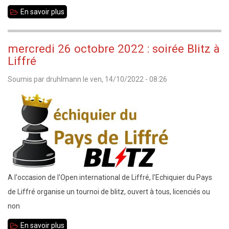
à
En savoir plus
sur
Vitré
Stage
(phase
d'arbitrage
départementale)
mercredi 26 octobre 2022 : soirée Blitz à
AFC
Liffré
les
Soumis par
druhlmann
le
ven, 14/10/2022 - 08:26
18-
19
mars
2023
à
Domloup
A l'occasion de l'Open international de Liffré, l'Echiquier du Pays
de Liffré organise un tournoi de blitz, ouvert à tous, licenciés ou
non
En savoir plus
sur