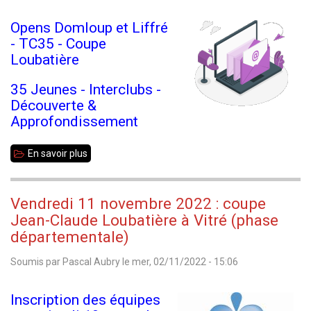
-
Opens Domloup et Liffré
Résultats
- TC35 - Coupe
Loubatière
35 Jeunes - Interclubs -
Découverte &
Approfondissement
En savoir plus
sur
Echecs
35
Vendredi 11 novembre 2022 : coupe
Info
Jean-Claude Loubatière à Vitré (phase
n°195
départementale)
-
Soumis par
Pascal Aubry
le
mer, 02/11/2022 - 15:06
02/11/2022
Inscription des équipes