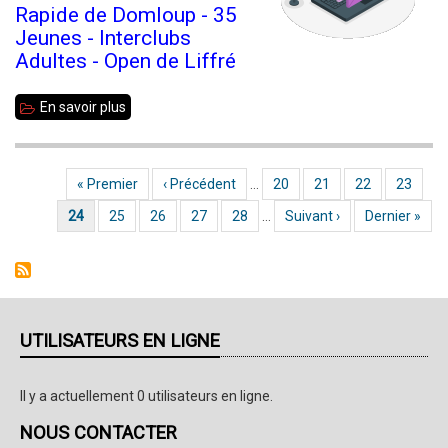
Rapide de Domloup - 35
Jeunes - Interclubs
Adultes - Open de Liffré
En savoir plus
sur
Echecs
35
Première page
« Premier
Page précédente
‹ Précédent
…
Page
20
Page
21
Page
22
Page
23
Pagination
Info
Page courante
24
Page
25
Page
26
Page
27
Page
28
…
Page suivante
Suivant ›
Dernière page
Dernier »
n°194
-
13/09/2022
UTILISATEURS EN LIGNE
Il y a actuellement 0 utilisateurs en ligne.
NOUS CONTACTER