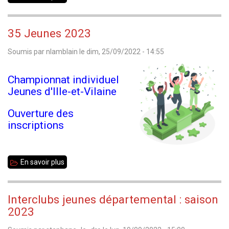
mercredi
26
35 Jeunes 2023
octobre
Soumis par
nlamblain
le
dim, 25/09/2022 - 14:55
2022
:
Championnat individuel
soirée
Jeunes d'Ille-et-Vilaine
Blitz
à
Ouverture des
inscriptions
Liffré
En savoir plus
sur
35
Jeunes
Interclubs jeunes départemental : saison
2023
2023