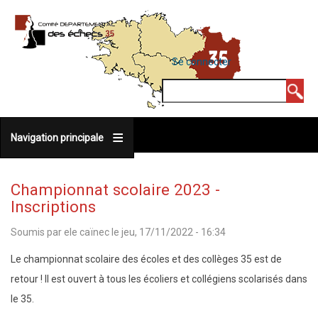
Aller
au
contenu
MENU
Se connecter
DU
principal
COMPTE
Rechercher
DE
L'UTILISATEUR
Navigation principale
Championnat scolaire 2023 -
Inscriptions
Soumis par
ele caïnec
le
jeu, 17/11/2022 - 16:34
Le championnat scolaire des écoles et des collèges 35 est de
retour ! Il est ouvert à tous les écoliers et collégiens scolarisés dans
le 35.