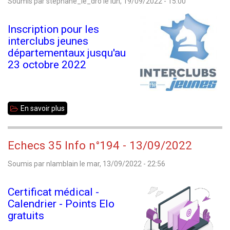
Soumis par
stephane_le_dro
le
lun, 19/09/2022 - 15:00
Inscription pour les
interclubs jeunes
départementaux jusqu'au
23 octobre 2022
En savoir plus
sur
Interclubs
jeunes
Echecs 35 Info n°194 - 13/09/2022
départemental
Soumis par
nlamblain
le
mar, 13/09/2022 - 22:56
:
saison
Certificat médical -
2023
Calendrier - Points Elo
gratuits