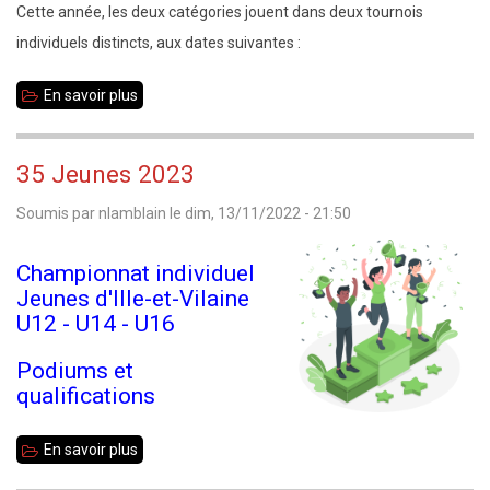
Cette année, les deux catégories jouent dans deux tournois
individuels distincts, aux dates suivantes :
En savoir plus
sur
Championnat
scolaire
35 Jeunes 2023
2023
Soumis par
nlamblain
le
dim, 13/11/2022 - 21:50
-
Inscriptions
Championnat individuel
Jeunes d'Ille-et-Vilaine
U12 - U14 - U16
Podiums et
qualifications
En savoir plus
sur
35