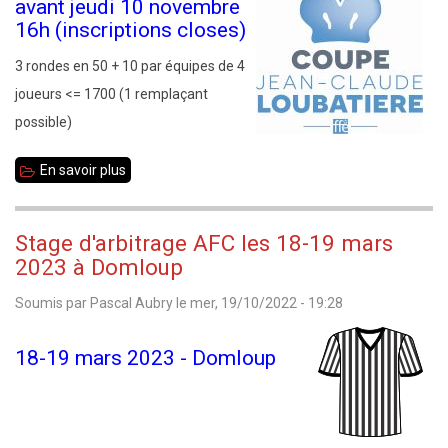
avant jeudi 10 novembre
16h (inscriptions closes)
3 rondes en 50 + 10 par équipes de 4
joueurs <= 1700 (1 remplaçant
possible)
En savoir plus
sur
Vendredi
11
Stage d'arbitrage AFC les 18-19 mars
novembre
2023 à Domloup
2022
Soumis par
Pascal Aubry
le
mer, 19/10/2022 - 19:28
:
coupe
18-19 mars 2023 - Domloup
Jean-
Claude
Loubatière