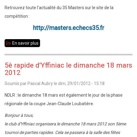
Retrouvez toute l'actualité du 35 Masters sur le site de la
compétition :
http://masters.echecs35.fr
En savoir plus
sur
2è
édition
5è rapide d'Yffiniac le dimanche 18 mars
du
2012
35
Soumis par
Pascal Aubry
le
dim, 29/01/2012 - 15:18
Masters
du
NDLR : le dimanche 18 mars est également le jour de la phase
7
régionale de la coupe Jean-Claude Loubatière.
au
Bonjour à tous,
9
le club d'Yffiniac organisera le dimanche 18 mars 2012 son 5ème
avril
tournoi de parties rapides. Cela se passera à la salle des fêtes