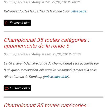
Soumis par
Pascal Aubry
le
dim, 29/01/2012 - 00:05
Victoire
de
Retrouvez toutes les parties de la ronde 5 sur
cette page
.
l'entente
En savoir plus
sur
Liffré-
Championnat
Guichen
35
en
Championnat 35 toutes catégories :
toutes
N2
appariements de la ronde 6
catégories
Féminines
Soumis par
Pascal Aubry
le
sam, 28/01/2012 - 21:04
:
les
La 6è et avant-dernière ronde du championnat sera accueillie par
parties
l'Echiquier Domloupéen, elle aura lieu le samedi 3 mars à la salle
de
Albert Camus de Domloup (
voir le calendrier
).
la
En savoir plus
sur
ronde
Championnat
5
35
sont
Championnat 35 toutes catégories :