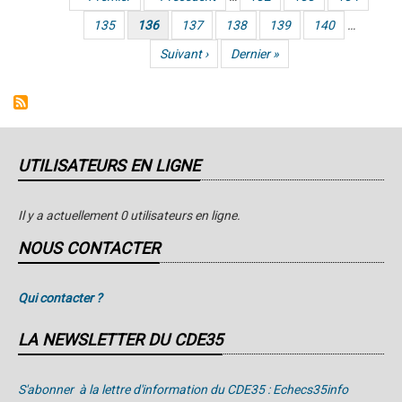
Pagination
toutes
Page
135
Page courante
136
Page
137
Page
138
Page
139
Page
140
…
catégories
:
Page suivante
Suivant ›
Dernière page
Dernier »
les
parties
de
la
UTILISATEURS EN LIGNE
ronde
4
Il y a actuellement 0 utilisateurs en ligne.
sont
NOUS CONTACTER
en
ligne
Qui contacter ?
LA NEWSLETTER DU CDE35
S'abonner à la lettre d'information du CDE35 : Echecs35info