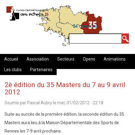
Aller
au
contenu
MENU
Se connecter
DU
principal
COMPTE
Rechercher
DE
L'UTILISATEUR
Accueil
Association
Secteurs
Opens
Animations
Les clubs
Partenaires
2è édition du 35 Masters du 7 au 9 avril
2012
Soumis par
Pascal Aubry
le
mer, 01/02/2012 - 22:18
Suite au succès de la première édition, la seconde édition du 35
Masters aura lieu à la Maison Départementale des Sports de
Rennes les 7-9 avril prochains.