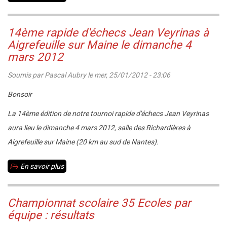
Championnat
35
14ème rapide d'échecs Jean Veyrinas à
toutes
Aigrefeuille sur Maine le dimanche 4
catégories
mars 2012
:
Soumis par
Pascal Aubry
le
mer, 25/01/2012 - 23:06
résultats
Bonsoir
de
la
La 14ème édition de notre tournoi rapide d'échecs Jean Veyrinas
ronde
aura lieu le dimanche 4 mars 2012, salle des Richardières à
5
Aigrefeuille sur Maine (20 km au sud de Nantes).
En savoir plus
sur
14ème
rapide
Championnat scolaire 35 Ecoles par
d'échecs
équipe : résultats
Jean