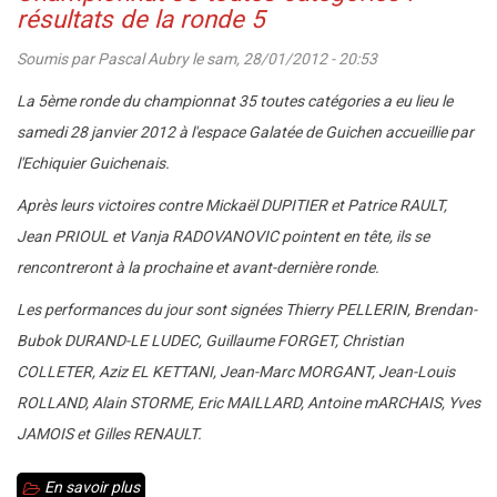
toutes
en
résultats de la ronde 5
catégories
ligne
Soumis par
Pascal Aubry
le
sam, 28/01/2012 - 20:53
:
appariements
La 5ème ronde du championnat 35 toutes catégories a eu lieu le
de
samedi 28 janvier 2012 à l'espace Galatée de Guichen accueillie par
la
l'Echiquier Guichenais.
ronde
Après leurs victoires contre Mickaël DUPITIER et Patrice RAULT,
6
Jean PRIOUL et Vanja RADOVANOVIC pointent en tête, ils se
rencontreront à la prochaine et avant-dernière ronde.
Les performances du jour sont signées Thierry PELLERIN, Brendan-
Bubok DURAND-LE LUDEC, Guillaume FORGET, Christian
COLLETER, Aziz EL KETTANI, Jean-Marc MORGANT, Jean-Louis
ROLLAND, Alain STORME, Eric MAILLARD, Antoine mARCHAIS, Yves
JAMOIS et Gilles RENAULT.
En savoir plus
sur