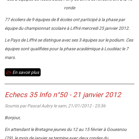
ronde
77 écoliers de 9 équipes de 8 écoles ont participé à la phase par
équipe du championnat scolaire à Liffré mercredi 25 janvier 2012.
Le Pays de Liffré se distingue avec ses 3 équipes sur le podium. Ces
équipes sont qualifiées pour la phase académique à Loudéac le 7
mars.
En savoir plus
sur
Championnat
scolaire
Echecs 35 Info n°50 - 21 janvier 2012
35
Soumis par
Pascal Aubry
le
sam, 21/01/2012 - 23:36
Ecoles
par
Bonjour,
équipe
En attendant le Bretagne jeunes du 12 au 15 février à Gouesnou
:
(29), le mois de janvier se termine avec deux rondes du