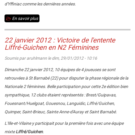
2012
d'Yffiniac comme les dernières années.
En savoir plus
sur
5è
rapide
22 janvier 2012 : Victoire de l'entente
d'Yffiniac
Liffré-Guichen en N2 Féminines
le
Soumis par
aruhlmann
le
dim, 29/01/2012 - 10:16
dimanche
18
Dimanche 22 janvier 2012, 10 équipes de 4 joueuses se sont
mars
retrouvées à St Barnabé (22) pour disputer la phase régionale de la
2012
Nationale 2 féminines. Belle participation pour cette 2e édition bien
sympathique, 12 clubs étaient représentés : Brest/Guipavas,
Fouesnant/Huelgoat, Gouesnou, Languidic, Liffré/Guichen,
Quimper, Saint-Brieuc, Sainte Anne-d'Auray et Saint Barnabé.
L'Ille-et-Vilaine y participait pour la première fois avec une équipe
mixte
Liffré/Guichen
.