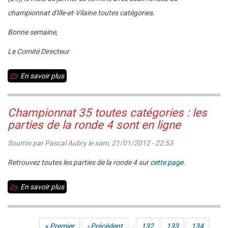
résultats
championnat d'Ille-et-Vilaine toutes catégories.
Bonne semaine,
Le Comité Directeur
En savoir plus
sur
Echecs
35
Championnat 35 toutes catégories : les
Info
parties de la ronde 4 sont en ligne
n°50
Soumis par
Pascal Aubry
le
sam, 21/01/2012 - 22:53
-
21
Retrouvez toutes les parties de la ronde 4 sur
cette page
.
janvier
En savoir plus
sur
2012
Championnat
35
Première page
« Premier
Page précédente
‹ Précédent
…
Page
132
Page
133
Page
134