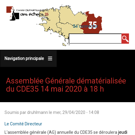
Aller
au
contenu
MENU
Se connecter
DU
principal
COMPTE
Rechercher
DE
L'UTILISATEUR
Navigation principale
Assemblée Générale dématérialisée
du CDE35 14 mai 2020 à 18 h
Soumis par
druhlmann
le
mer, 29/04/2020 - 14:08
Le Comité Directeur
L'assemblée générale (AG) annuelle du CDE35 se déroulera
jeudi