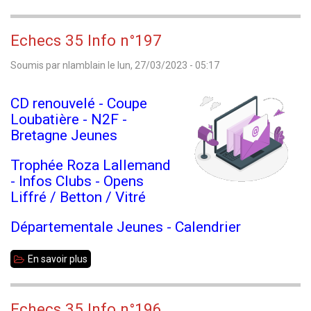
Echecs
35
Echecs 35 Info n°197
Info
Soumis par
nlamblain
le
lun, 27/03/2023 - 05:17
n°198
CD renouvelé - Coupe
Loubatière - N2F -
Bretagne Jeunes
Trophée Roza Lallemand
- Infos Clubs - Opens
Liffré / Betton / Vitré
Départementale Jeunes - Calendrier
En savoir plus
sur
Echecs
35
Echecs 35 Info n°196