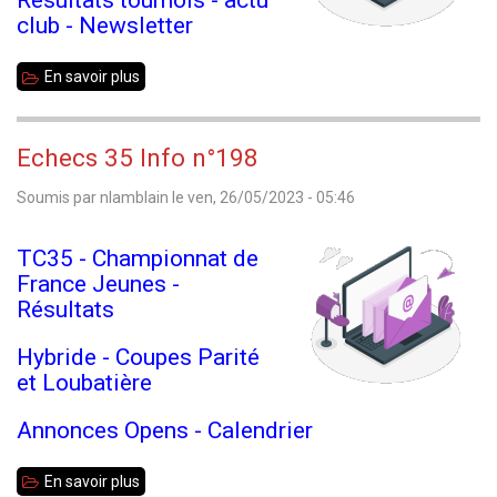
Résultats tournois - actu
club - Newsletter
En savoir plus
sur
Echecs
35
Echecs 35 Info n°198
Info
Soumis par
nlamblain
le
ven, 26/05/2023 - 05:46
n°199
TC35 - Championnat de
France Jeunes -
Résultats
Hybride - Coupes Parité
et Loubatière
Annonces Opens - Calendrier
En savoir plus
sur