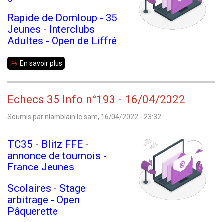
Rapide de Domloup - 35
Jeunes - Interclubs
Adultes - Open de Liffré
En savoir plus
sur
Echecs
35
Echecs 35 Info n°193 - 16/04/2022
Info
Soumis par
nlamblain
le
sam, 16/04/2022 - 23:32
n°194
-
TC35 - Blitz FFE -
13/09/2022
annonce de tournois -
France Jeunes
Scolaires - Stage
arbitrage - Open
Pâquerette