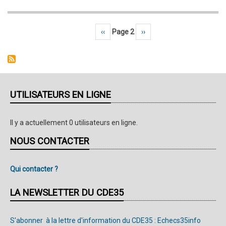
Echecs
35
Page précédente
‹‹
Page 2
Page suivante
››
Pagination
Info
n°192
-
03/03/2022
UTILISATEURS EN LIGNE
Il y a actuellement 0 utilisateurs en ligne.
NOUS CONTACTER
Qui contacter ?
LA NEWSLETTER DU CDE35
S'abonner à la lettre d'information du CDE35 : Echecs35info