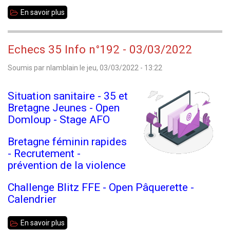
En savoir plus
sur
Echecs
35
Echecs 35 Info n°192 - 03/03/2022
Info
Soumis par
nlamblain
le
jeu, 03/03/2022 - 13:22
n°193
-
Situation sanitaire - 35 et
16/04/2022
Bretagne Jeunes - Open
Domloup - Stage AFO
Bretagne féminin rapides
- Recrutement -
prévention de la violence
Challenge Blitz FFE - Open Pâquerette -
Calendrier
En savoir plus
sur