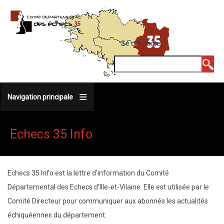
Aller
au
contenu
MENU
Se connecter
DU
principal
COMPTE
Rechercher
DE
L'UTILISATEUR
Navigation principale
Echecs 35 Info
Echecs 35 Info est la lettre d'information du Comité
Départemental des Echecs d'Ille-et-Vilaine. Elle est utilisée par le
Comité Directeur pour communiquer aux abonnés les actualités
échiquéennes du département.