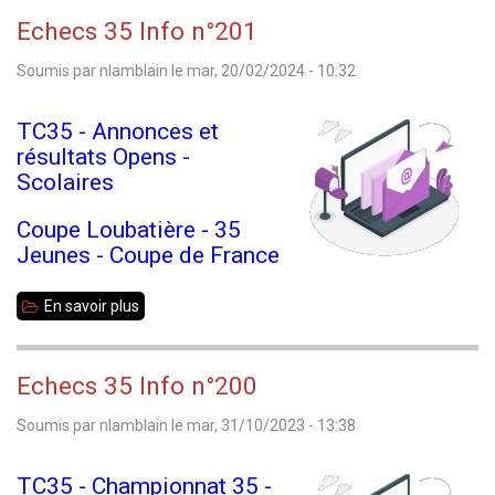
Echecs 35 Info n°201
Soumis par
nlamblain
le
mar, 20/02/2024 - 10:32
TC35 - Annonces et
résultats Opens -
Scolaires
Coupe Loubatière - 35
Jeunes - Coupe de France
En savoir plus
sur
Echecs
35
Echecs 35 Info n°200
Info
Soumis par
nlamblain
le
mar, 31/10/2023 - 13:38
n°201
TC35 - Championnat 35 -