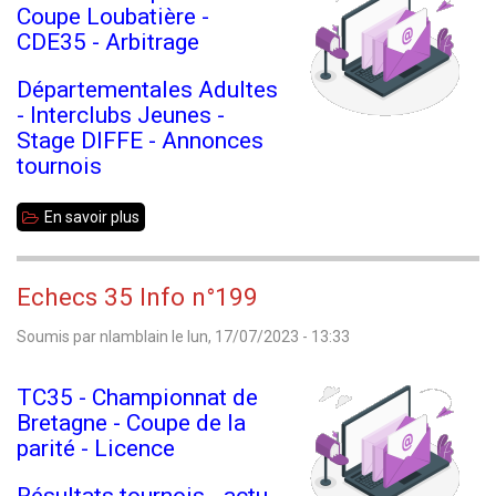
Coupe Loubatière -
CDE35 - Arbitrage
Départementales Adultes
- Interclubs Jeunes -
Stage DIFFE - Annonces
tournois
En savoir plus
sur
Echecs
35
Echecs 35 Info n°199
Info
Soumis par
nlamblain
le
lun, 17/07/2023 - 13:33
n°200
TC35 - Championnat de
Bretagne - Coupe de la
parité - Licence