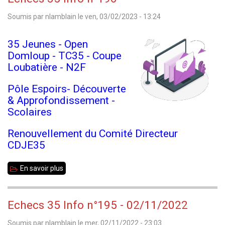
Info
Soumis par
nlamblain
le
ven, 03/02/2023 - 13:24
n°197
35 Jeunes - Open
Domloup - TC35 - Coupe
Loubatière - N2F
Pôle Espoirs- Découverte
& Approfondissement -
Scolaires
Renouvellement du Comité Directeur
CDJE35
En savoir plus
sur
Echecs
35
Echecs 35 Info n°195 - 02/11/2022
Info
Soumis par
nlamblain
le
mer, 02/11/2022 - 23:03
n°196