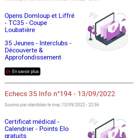
Opens Domloup et Liffré
- TC35 - Coupe
Loubatière
35 Jeunes - Interclubs -
Découverte &
Approfondissement
En savoir plus
sur
Echecs
35
Echecs 35 Info n°194 - 13/09/2022
Info
Soumis par
nlamblain
le
mar, 13/09/2022 - 22:56
n°195
-
Certificat médical -
02/11/2022
Calendrier - Points Elo
gratuits