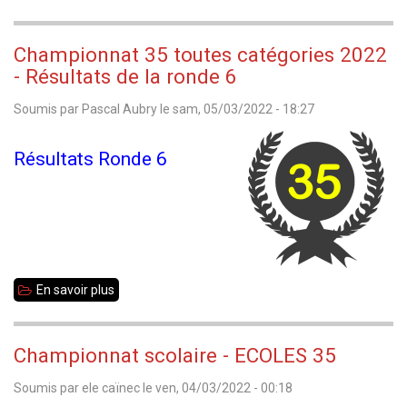
Championnat
35
Championnat 35 toutes catégories 2022
toutes
- Résultats de la ronde 6
catégories
Soumis par
Pascal Aubry
le
sam, 05/03/2022 - 18:27
2022
-
Résultats Ronde 6
Résultats
de
la
ronde
7
En savoir plus
sur
Championnat
35
Championnat scolaire - ECOLES 35
toutes
Soumis par
ele caïnec
le
ven, 04/03/2022 - 00:18
catégories