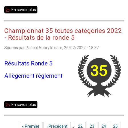
En savoir plus
sur
Echecs
35
Championnat 35 toutes catégories 2022
Info
- Résultats de la ronde 5
n°192
Soumis par
Pascal Aubry
le
sam, 26/02/2022 - 18:37
-
03/03/2022
Résultats Ronde 5
Allègement règlement
En savoir plus
sur
Championnat
35
Première page
« Premier
Page précédente
‹ Précédent
…
Page
22
Page
23
Page
24
Page
25
Pagination