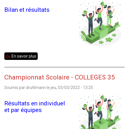
2022
Bilan et résultats
-
Résultats
de
la
ronde
6
En savoir plus
sur
Championnat
scolaire
Championnat Scolaire - COLLEGES 35
-
Soumis par
druhlmann
le
jeu, 03/03/2022 - 13:25
ECOLES
35
Résultats en individuel
et par équipes