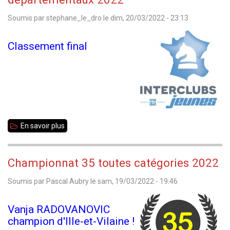
catégories
Soumis par
stephane_le_dro
le
dim, 20/03/2022 - 23:13
Classement final
En savoir plus
sur
PHASE
2
Championnat 35 toutes catégories 2022
des
Soumis par
Pascal Aubry
le
sam, 19/03/2022 - 19:46
Interclubs
jeunes
Vanja RADOVANOVIC
départementaux
champion d'Ille-et-Vilaine !
2022