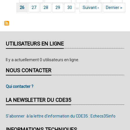
toutes
Page courante
26
Page
27
Page
28
Page
29
Page
30
…
Page suivante
Suivant ›
Dernière page
Dernier »
catégories
2022
-
Résultats
de
UTILISATEURS EN LIGNE
la
ronde
Il y a actuellement 0 utilisateurs en ligne.
5
NOUS CONTACTER
Qui contacter ?
LA NEWSLETTER DU CDE35
S'abonner à la lettre d'information du CDE35 : Echecs35info
INFORMATIONS TECHNIQUES