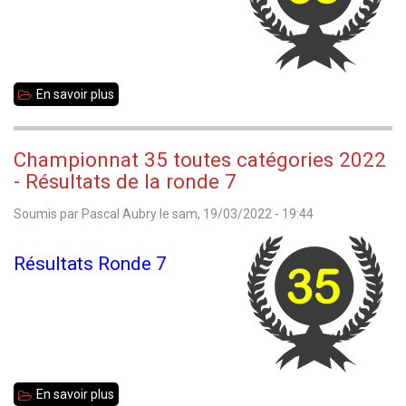
En savoir plus
sur
Championnat
35
Championnat 35 toutes catégories 2022
toutes
- Résultats de la ronde 7
catégories
Soumis par
Pascal Aubry
le
sam, 19/03/2022 - 19:44
2022
Résultats Ronde 7
En savoir plus
sur