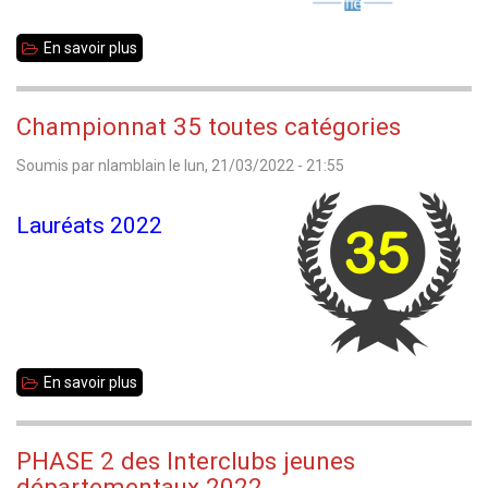
En savoir plus
sur
Départementales
1
Championnat 35 toutes catégories
et
Soumis par
nlamblain
le
lun, 21/03/2022 - 21:55
2
:
Lauréats 2022
sixième
journée
dimanche
3
avril
En savoir plus
sur
Championnat
35
PHASE 2 des Interclubs jeunes
toutes
départementaux 2022