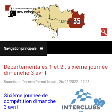
Aller
au
contenu
MENU
Se connecter
DU
principal
COMPTE
Rechercher
DE
L'UTILISATEUR
Navigation principale
Départementales 1 et 2 : sixième journée
dimanche 3 avril
Soumis par
Damien Pernot
le
sam, 26/03/2022 - 12:28
Sixième journée de
compétition dimanche
3 avril